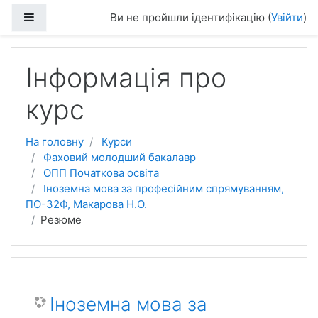
Перейти до головного вмісту
Бокова панель
Ви не пройшли ідентифікацію (
Увійти
)
Інформація про
курс
На головну
Курси
Фаховий молодший бакалавр
ОПП Початкова освіта
Іноземна мова за професійним спрямуванням,
ПО-32Ф, Макарова Н.О.
Резюме
Іноземна мова за