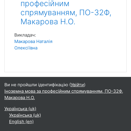
професійним
спрямуванням, ПО-32Ф,
Макарова Н.О.
Викладач:
Макарова Наталія
Олексіївна
Ви не пройшли ідентифікацію (
Увійти
)
Іноземна мова за професійним спрямуванням, ПО-32Ф,
Макарова Н.О.
Українська ‎(uk)‎
Українська ‎(uk)‎
English ‎(en)‎