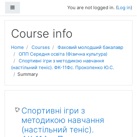
Skip to main content
Side panel
You are not logged in. (
Log in
)
Course info
Home
Courses
Фаховий молодший бакалавр
ОПП Середня освіта (Фізична культура)
Спортивні ігри з методикою навчання
(настільний теніс). ФК-11Фс. Прокопенко Ю.С.
Summary
Спортивні ігри з
методикою навчання
(настільний теніс).