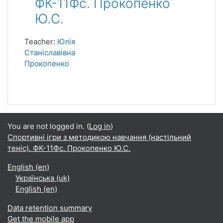
ФК-11Фс. Прокопенко
Ю.С.
Teacher:
Юлія
Станіславівна
Прокопенко
You are not logged in. (
Log in
)
Спортивні ігри з методикою навчання (настільний
теніс). ФК-11Фс. Прокопенко Ю.С.
English ‎(en)‎
Українська ‎(uk)‎
English ‎(en)‎
Data retention summary
Get the mobile app