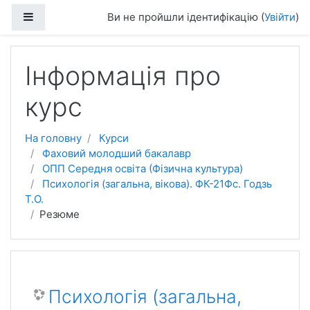
Перейти до головного вмісту
Бокова панель
Ви не пройшли ідентифікацію (
Увійти
)
Інформація про
курс
На головну
Курси
Фаховий молодший бакалавр
ОПП Середня освіта (Фізична культура)
Психологія (загальна, вікова). ФК-21Фс. Годзь
Т.О.
Резюме
Психологія (загальна,