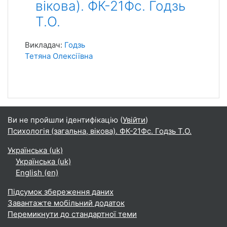
вікова). ФК-21Фс. Годзь
Т.О.
Викладач:
Годзь
Тетяна Олексіївна
Ви не пройшли ідентифікацію (
Увійти
)
Психологія (загальна, вікова). ФК-21Фс. Годзь Т.О.
Українська ‎(uk)‎
Українська ‎(uk)‎
English ‎(en)‎
Підсумок збереження даних
Завантажте мобільний додаток
Перемикнути до стандартної теми