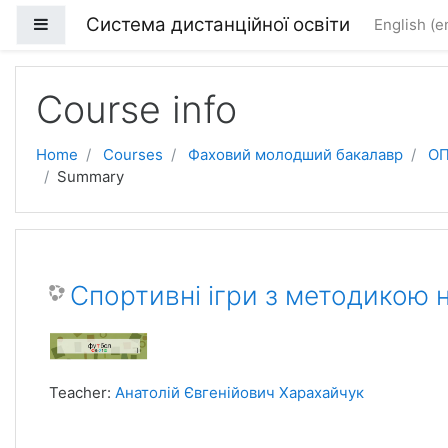
Skip to main content
Система дистанційної освіти
Side panel
English ‎(e
Course info
Home
Courses
Фаховий молодший бакалавр
ОП
Summary
Спортивні ігри з методикою н
Teacher:
Анатолій Євгенійович Харахайчук