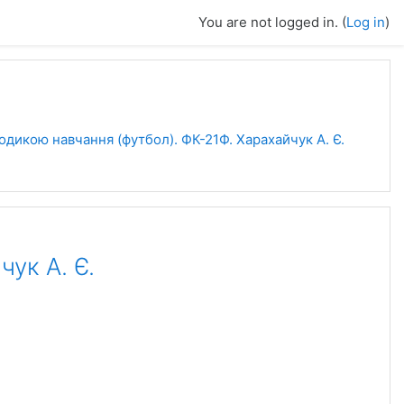
You are not logged in. (
Log in
)
одикою навчання (футбол). ФК-21Ф. Харахайчук А. Є.
ук А. Є.