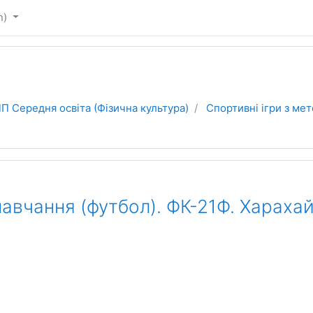
n)‎
П Середня освіта (Фізична культура)
Спортивні ігри з мет
авчання (футбол). ФК-21Ф. Харахайч