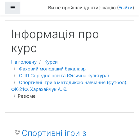
Перейти до головного вмісту
Бокова панель
Ви не пройшли ідентифікацію (
Увійти
)
Інформація про
курс
На головну
Курси
Фаховий молодший бакалавр
ОПП Середня освіта (Фізична культура)
Спортивні ігри з методикою навчання (футбол).
ФК-21Ф. Харахайчук А. Є.
Резюме
Спортивні ігри з