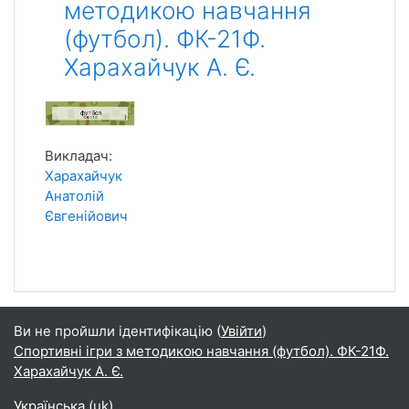
методикою навчання
(футбол). ФК-21Ф.
Харахайчук А. Є.
Викладач:
Харахайчук
Анатолій
Євгенійович
Ви не пройшли ідентифікацію (
Увійти
)
Спортивні ігри з методикою навчання (футбол). ФК-21Ф.
Харахайчук А. Є.
Українська ‎(uk)‎