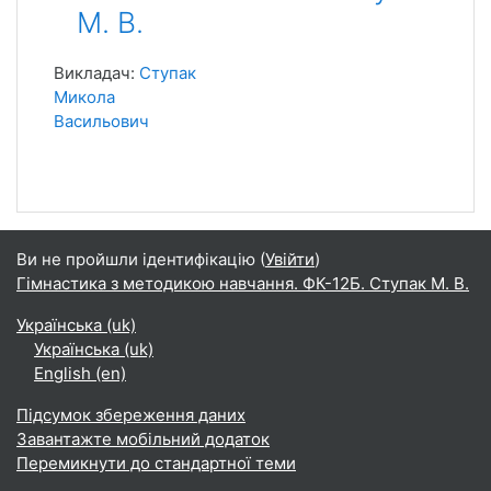
М. В.
Викладач:
Ступак
Микола
Васильович
Ви не пройшли ідентифікацію (
Увійти
)
Гімнастика з методикою навчання. ФК-12Б. Ступак М. В.
Українська ‎(uk)‎
Українська ‎(uk)‎
English ‎(en)‎
Підсумок збереження даних
Завантажте мобільний додаток
Перемикнути до стандартної теми