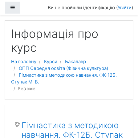
Перейти до головного вмісту
Бокова панель
Ви не пройшли ідентифікацію (
Увійти
)
Інформація про
курс
На головну
Курси
Бакалавр
ОПП Середня освіта (Фізична культура)
Гімнастика з методикою навчання. ФК-12Б.
Ступак М. В.
Резюме
Гімнастика з методикою
навчання. ФК-12Б. Ступак