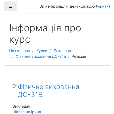
Перейти до головного вмісту
Бокова панель
Ви не пройшли ідентифікацію (
Увійти
)
Інформація про
курс
На головну
Курси
Бакалавр
Фізичне виховання ДО-31Б
Резюме
Фізичне виховання
ДО-31Б
Викладач:
Шаляпіна Ірина