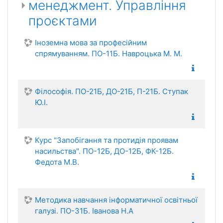
менеджмент. Управління
проєктами
Іноземна мова за професійним
спрямуванням. ПО-11Б. Навроцька М. М.
Філософія. ПО-21Б, ДО-21Б, П-21Б. Ступак
Ю.І.
Курс "Запобігання та протидія проявам
насильства". ПО-12Б, ДО-12Б, ФК-12Б.
Федота М.В.
Методика навчання інформатичної освітньої
галузі. ПО-31Б. Іванова Н.А