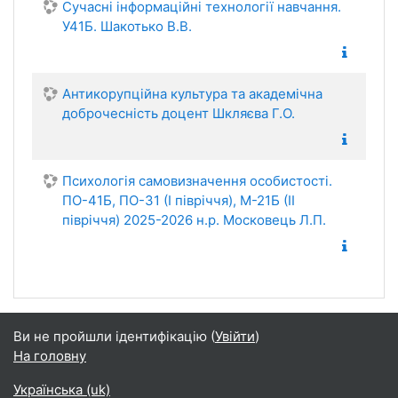
Сучасні інформаційні технології навчання.
У41Б. Шакотько В.В.
Антикорупційна культура та академічна
доброчесність доцент Шкляєва Г.О.
Психологія самовизначення особистості.
ПО-41Б, ПО-31 (І півріччя), М-21Б (ІІ
півріччя) 2025-2026 н.р. Московець Л.П.
Ви не пройшли ідентифікацію (
Увійти
)
На головну
Українська ‎(uk)‎