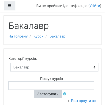
Перейти до головного вмісту
Бокова панель
Ви не пройшли ідентифікацію (
Увійти
)
Бакалавр
На головну
Курси
Бакалавр
Категорії курсів:
Пошук курсів
Застосувати
Розгорнути всі