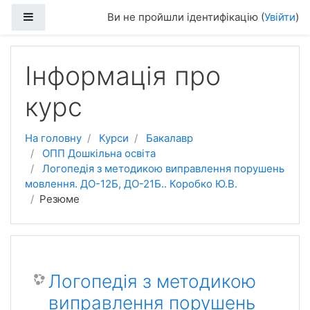
Перейти до головного вмісту
Бокова панель
Ви не пройшли ідентифікацію (
Увійти
)
Інформація про
курс
На головну
Курси
Бакалавр
ОПП Дошкільна освіта
Логопедія з методикою виправлення порушень
мовлення. ДО-12Б, ДО-21Б.. Коробко Ю.В.
Резюме
Логопедія з методикою
виправлення порушень