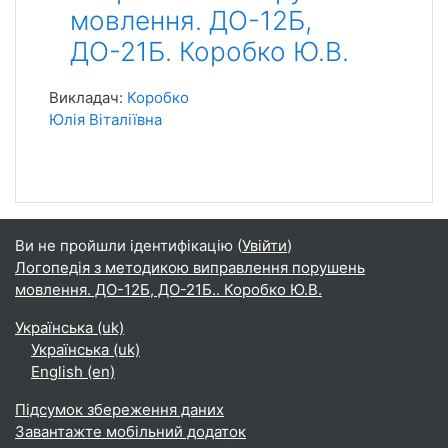
мовлення. ДО-12Б,
ДО-21Б. Коробко Ю.В.
Викладач:
Коробко
Юлія Віталіївна
Ви не пройшли ідентифікацію (
Увійти
)
Логопедія з методикою виправлення порушень
мовлення. ДО-12Б, ДО-21Б.. Коробко Ю.В.
Українська ‎(uk)‎
Українська ‎(uk)‎
English ‎(en)‎
Підсумок збереження даних
Завантажте мобільний додаток